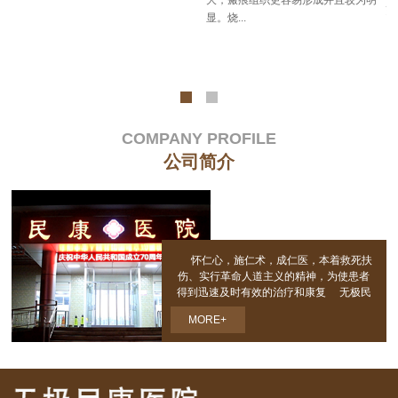
烫
理
显。烧...
并
COMPANY PROFILE
公司简介
怀仁心，施仁术，成仁医，本着救死扶
伤、实行革命人道主义的精神，为使患者
得到迅速及时有效的治疗和康复 无极民
康医院锐意改革、攻坚克难，24小时随到
MORE+
随诊，减少患者病痛；上门入户，方便广
大患者；医后随访
指导实施相关康复锻炼，为医院和病人
及家属建立起良好的沟通桥梁!