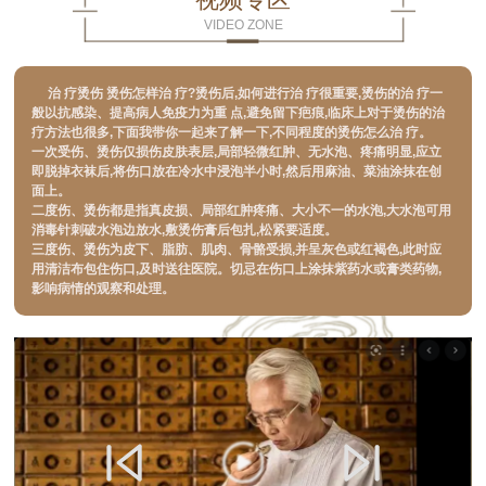
VIDEO ZONE
治 疗烫伤 烫伤怎样治 疗?烫伤后,如何进行治 疗很重要,烫伤的治 疗一
般以抗感染、提高病人免疫力为重 点,避免留下疤痕,临床上对于烫伤的治
疗方法也很多,下面我带你一起来了解一下,不同程度的烫伤怎么治 疗。
一次受伤、烫伤仅损伤皮肤表层,局部轻微红肿、无水泡、疼痛明显,应立
即脱掉衣袜后,将伤口放在冷水中浸泡半小时,然后用麻油、菜油涂抹在创
面上。
二度伤、烫伤都是指真皮损、局部红肿疼痛、大小不一的水泡,大水泡可用
消毒针刺破水泡边放水,敷烫伤膏后包扎,松紧要适度。
三度伤、烫伤为皮下、脂肪、肌肉、骨骼受损,并呈灰色或红褐色,此时应
用清洁布包住伤口,及时送往医院。切忌在伤口上涂抹紫药水或膏类药物,
影响病情的观察和处理。