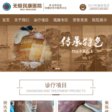
24小时服务电话
18830189382
首页
关于我们
诊疗项目
视频专区
荣誉资质
医院展示
诊疗项目
DIAGNOSIS AND TREATMENT PROJECTS
烧
瘢
伤
痕
烫
修