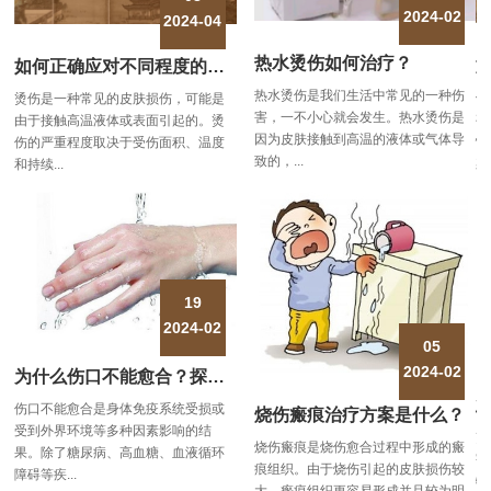
2024-02
2024-04
热水烫伤如何治疗？
如何正确应对不同程度的烫伤？
热水烫伤是我们生活中常见的一种伤
伤
烫伤是一种常见的皮肤损伤，可能是
害，一不小心就会发生。热水烫伤是
有
由于接触高温液体或表面引起的。烫
意
因为皮肤接触到高温的液体或气体导
慢
伤的严重程度取决于受伤面积、温度
。
致的，...
染
和持续...
速
19
2024-02
05
2024-02
为什么伤口不能愈合？探寻原因与解决方法
伤口不能愈合是身体免疫系统受损或
烧伤瘢痕治疗方案是什么？
受到外界环境等多种因素影响的结
烫
烧伤瘢痕是烧伤愈合过程中形成的瘢
果。除了糖尿病、高血糖、血液循环
疼痛？
害
痕组织。由于烧伤引起的皮肤损伤较
障碍等疾...
物
红
大，瘢痕组织更容易形成并且较为明