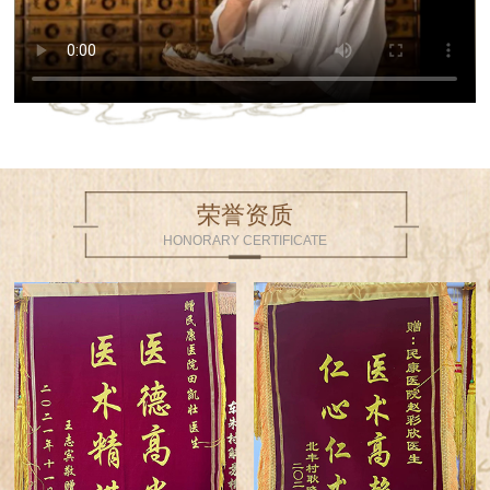
荣誉资质
HONORARY CERTIFICATE