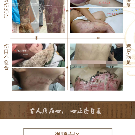
伤
复
治
疗
伤
糖
口
尿
不
病
愈
足
合
视频专区