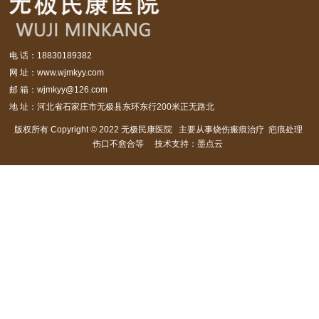
电 话：18830189382
网 址：www.wjmkyy.com
邮 箱：wjmkyy@126.com
地 址：河北省石家庄市无极县东环东行200米正无路北
版权所有 Copyright © 2022 无极民康医院 主要从事烧伤瘢痕治疗 疤痕处理
伤口不愈合等 技术支持：墨点云