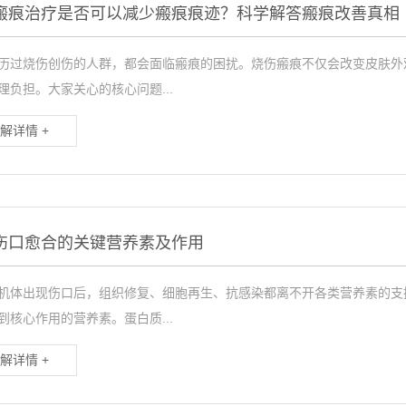
瘢痕治疗是否可以减少瘢痕痕迹？科学解答瘢痕改善真相
历过烧伤创伤的人群，都会面临瘢痕的困扰。烧伤瘢痕不仅会改变皮肤外
理负担。大家关心的核心问题...
解详情 +
伤口愈合的关键营养素及作用
机体出现伤口后，组织修复、细胞再生、抗感染都离不开各类营养素的支
到核心作用的营养素。蛋白质...
解详情 +