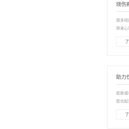
烧伤
很多经
带来心
了
助力
皮肤或
愈合起
了