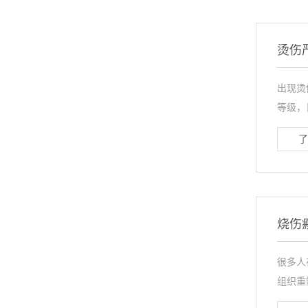
烫伤
出现烫
等级，
了
烧伤
很多人
组织重