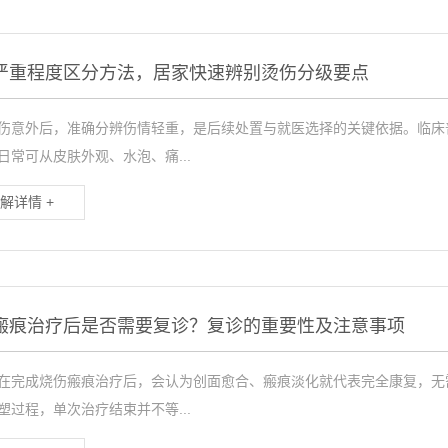
严重程度区分方法，居家快速辨别烫伤分级要点
伤意外后，准确分辨伤情轻重，是后续处置与就医选择的关键依据。临床
日常可从皮肤外观、水泡、痛...
解详情 +
瘢痕治疗后是否需要复诊？复诊的重要性及注意事项
在完成烧伤瘢痕治疗后，会认为创面愈合、瘢痕淡化就代表完全康复，无
塑过程，单次治疗结束并不等...