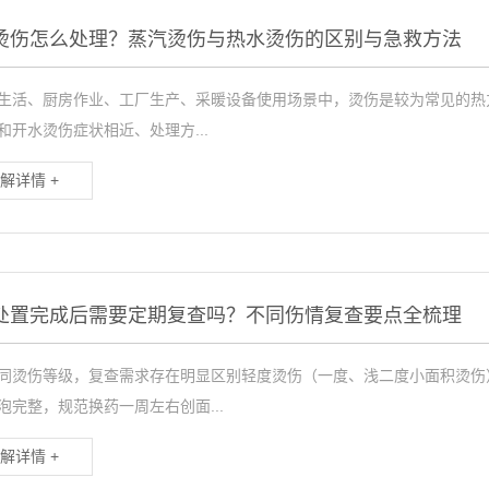
烫伤怎么处理？蒸汽烫伤与热水烫伤的区别与急救方法
生活、厨房作业、工厂生产、采暖设备使用场景中，烫伤是较为常见的热
和开水烫伤症状相近、处理方...
解详情 +
处置完成后需要定期复查吗？不同伤情复查要点全梳理
同烫伤等级，复查需求存在明显区别轻度烫伤（一度、浅二度小面积烫伤
泡完整，规范换药一周左右创面...
解详情 +