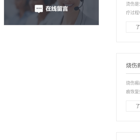
烫伤是
疗过程
了
烧伤
烧伤瘢
痕恢复
了