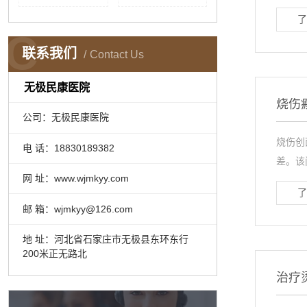
了
C
联系我们
Contact Us
无极民康医院
烧伤
公司：无极民康医院
烧伤创
电 话：18830189382
差。该
网 址：www.wjmkyy.com
了
邮 箱：wjmkyy@126.com
地 址：河北省石家庄市无极县东环东行
200米正无路北
治疗