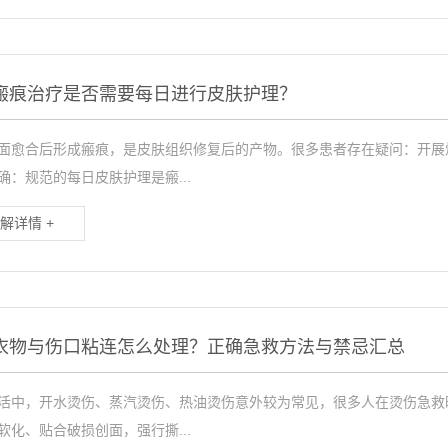
瘢痕治疗是否需要每日进行皮肤护理？
面愈合后形成瘢痕，是皮肤组织修复后的产物。很多患者存在疑问：开展
确：规范的每日皮肤护理是瘢...
解详情 +
衣物与伤口粘连怎么处理？正确急救方法与禁忌汇总
活中，开水烫伤、蒸汽烫伤、热油烫伤意外较为常见，很多人在烫伤急救
软化、贴合破损创面，强行撕...