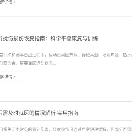
解详情 +
员烫伤损伤恢复指南：科学平衡康复与训练
度训练和赛事备战过程中，运动员易因热敷、器械高温、场地热源、热水
创面愈合，更要兼顾运动状态...
解详情 +
后需及时就医的情况解析 实用指南
日常生活中常见的意外伤害，轻度烫伤可通过居家护理缓解，但部分严重