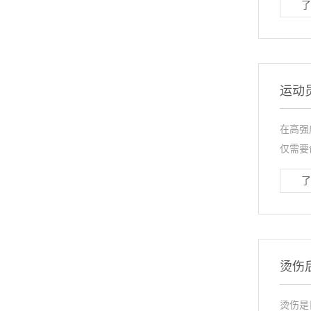
了
运动
在高强
仅需要
了
烫伤
烫伤是