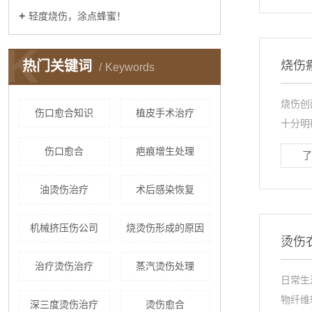
轻度烧伤，涂点蜂蜜！
K
热门关键词
烧伤
Keywords
烧伤创
伤口愈合知识
植皮手术治疗
十分明
伤口愈合
疤痕增生处理
了
油烫伤治疗
术后感染恢复
机械挤压伤公司
烧烫伤形成的原因
烫伤
治疗烫伤治疗
蒸汽烫伤处理
日常生
物纤维
深三度烫伤治疗
烫伤愈合