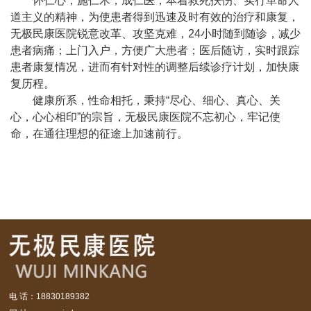
怀仁心，施仁术，成仁医，本着救死扶伤、实行革命人
道主义的精神，为使患者得到迅速及时有效的治疗和康复，
无极民康医院锐意改革、攻坚克难，24小时随到随诊，减少
患者病痛；上门入户，方便广大患者；医后随访，实时跟踪
患者康复情况，进而有针对性的调整后续诊疗计划，加快康
复历程。
健康所系，性命相托，秉持“尽心、细心、真心、关
心，心心相印”的宗旨，无极民康医院不忘初心，牢记使
命，在通往理想的征途上加速前行。
电 话：18830189382