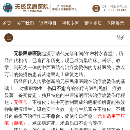
24小时服务电话
18830189382
首页
关于我们
诊疗项目
视频专区
荣誉资质
医院展示
简介
无极民康医院
起源于清代光绪年间的“户村永春堂”，历
经四代相传，已逾百年历史，现已成为集临床、科研、教
学、制药为一体的中西医结合治疗烧烫伤的专科医院，数以
万计的烧烫伤患者从这里走上康复之路。
历经四代人传承创新的无极民康医院在治疗烧烫伤的基
础上， 对瘢痕增生、
伤口不愈合
的治疗有独到见解，疗效
显著，备受肯定，独具特色的中医湿润疗法治疗烧烫伤疗程
短，
无痛苦
，不植皮；纯中药熬制而成的疤痕松解膏能有效
抑制疤痕增生，绿色安全有效；愈合生肌膏在不植皮、不截
肢的前提下治疗伤口
不愈合
，促使伤口痊愈，
尤其适用于压
疮（褥疮）、
糖尿病坏死、术后伤口不愈合等症。