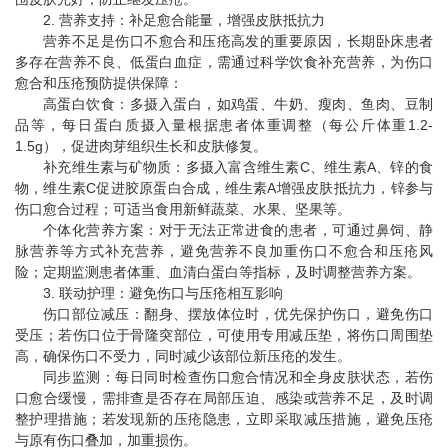
2. 营养支持：补足愈合能量，增强皮肤抵抗力
营养不足是伤口不愈合和压疮高发的重要原因，长期卧床患者
多存在营养不良、低蛋白血症，需通过科学饮食补充营养，为伤口
愈合和压疮预防提供保障：
高蛋白饮食：多摄入蛋白，如鸡蛋、牛奶、瘦肉、鱼肉、豆制
品等，每日蛋白质摄入量根据患者体重调整（每公斤体重1.2-
1.5g），促进肉芽组织生长和皮肤修复。
补充维生素与矿物质：多摄入富含维生素C、维生素A、锌的食
物，维生素C促进胶原蛋白合成，维生素A增强皮肤抵抗力，锌参与
伤口愈合过程；可适当食用新鲜蔬菜、水果、坚果等。
个体化营养方案：对于无法正常进食的患者，可通过鼻饲、静
脉营养等方式补充营养，避免营养不良加重伤口不愈合和压疮风
险；定期监测患者体重、血清白蛋白等指标，及时调整营养方案。
3. 联动护理：避免伤口与压疮相互影响
伤口部位减压：翻身、摆放体位时，优先保护伤口，避免伤口
受压；若伤口位于骨隆突部位，可使用专用减压垫，将伤口周围垫
高，确保伤口不受力，同时减少该部位新压疮的发生。
同步监测：每日同时检查伤口愈合情况和全身皮肤状态，若伤
口愈合缓慢，需排查是否存在局部压迫、感染或营养不足，及时调
整护理措施；若发现新的压疮隐患，立即采取减压措施，避免压疮
与原有伤口叠加，加重损伤。