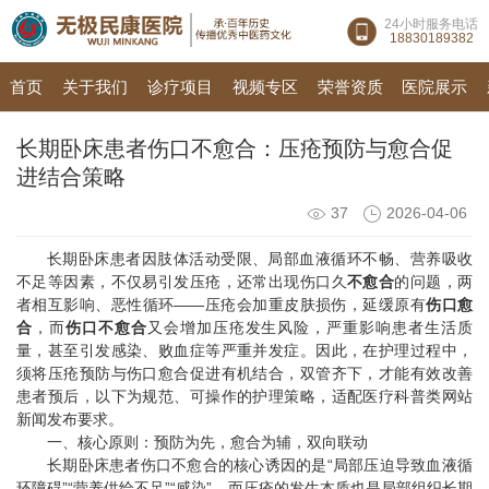
24小时服务电话
18830189382
首页
关于我们
诊疗项目
视频专区
荣誉资质
医院展示
长期卧床患者伤口不愈合：压疮预防与愈合促
进结合策略
37
2026-04-06
长期卧床患者因肢体活动受限、局部血液循环不畅、营养吸收
不足等因素，不仅易引发压疮，还常出现
伤口久
不愈合
的问题，两
者相互影响、恶性循环——压疮会加重皮肤损伤，延缓原有
伤口愈
合
，而
伤口不愈合
又会增加压疮发生风险，严重影响患者生活质
量，甚至引发感染、败血症等严重并发症。因此，在护理过程中，
须将压疮预防与伤口愈合促进有机结合，双管齐下，才能有效改善
患者预后，以下为规范、可操作的护理策略，适配医疗科普类网站
新闻发布要求。
一、核心原则：预防为先，愈合为辅，双向联动
长期卧床患者伤口不愈合的核心诱因的是“局部压迫导致血液循
环障碍”“营养供给不足”“感染”，而压疮的发生本质也是局部组织长期