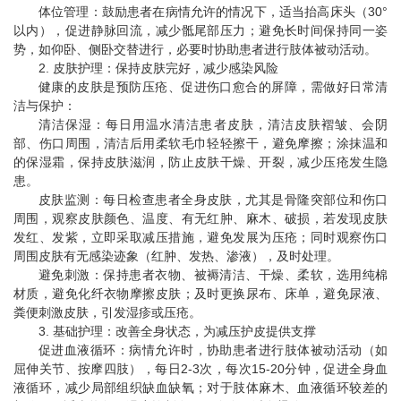
体位管理：鼓励患者在病情允许的情况下，适当抬高床头（30°
以内），促进静脉回流，减少骶尾部压力；避免长时间保持同一姿
势，如仰卧、侧卧交替进行，必要时协助患者进行肢体被动活动。
2. 皮肤护理：保持皮肤完好，减少感染风险
健康的皮肤是预防压疮、促进伤口愈合的屏障，需做好日常清
洁与保护：
清洁保湿：每日用温水清洁患者皮肤，清洁皮肤褶皱、会阴
部、伤口周围，清洁后用柔软毛巾轻轻擦干，避免摩擦；涂抹温和
的保湿霜，保持皮肤滋润，防止皮肤干燥、开裂，减少压疮发生隐
患。
皮肤监测：每日检查患者全身皮肤，尤其是骨隆突部位和伤口
周围，观察皮肤颜色、温度、有无红肿、麻木、破损，若发现皮肤
发红、发紫，立即采取减压措施，避免发展为压疮；同时观察伤口
周围皮肤有无感染迹象（红肿、发热、渗液），及时处理。
避免刺激：保持患者衣物、被褥清洁、干燥、柔软，选用纯棉
材质，避免化纤衣物摩擦皮肤；及时更换尿布、床单，避免尿液、
粪便刺激皮肤，引发湿疹或压疮。
3. 基础护理：改善全身状态，为减压护皮提供支撑
促进血液循环：病情允许时，协助患者进行肢体被动活动（如
屈伸关节、按摩四肢），每日2-3次，每次15-20分钟，促进全身血
液循环，减少局部组织缺血缺氧；对于肢体麻木、血液循环较差的