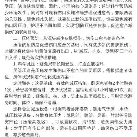
受压、缺血缺氧所致。因此，护理的核心原则是：通过科学预防减
少压疮发生，同时针对现有伤口实施准确护理促进愈合，兼顾两者
的关联性，避免顾此失彼。既要防止新的压疮出现，也要避免原有
伤口因压迫、护理不当而加重，实现“预防压疮护皮肤，促进愈合减
损伤”的双向目标。
二、压疮预防：从源头减少皮肤损伤，为伤口愈合创造条件
压疮的预防是促进伤口愈合的基础，只有减少新的皮肤损伤，
才能让身体集中能量修复原有伤口，从“减压、护皮、促循环”三个方
面入手，规范落实护理措施。
1. 科学减压：避免局部长期受压，打通血液循环
局部压迫是压疮发生和伤口不愈合的首要原因，需根据患者体
位、身体状况制定个性化减压方案：
定时翻身：这是基础、有效的减压措施，卧床患者每2小时翻身
1次，若患者体型偏胖、皮肤状况差，需缩短至每1小时翻身1次；翻
身时动作轻柔，避免拖、拉、拽，防止皮肤摩擦损伤，同时记录翻
身时间、体位，确保不遗漏。
选择合适减压设备：根据患者卧床姿势，选用气垫床、水垫、
减压枕等设备，分散身体压力；骶尾部、髋部、足跟、肘部等骨隆
突部位（压疮高发区），可放置软枕、海绵垫，避免局部受力集
中；对于已有伤口的部位，需在伤口周围垫起，确保伤口不受压
迫，减少愈合阻碍。