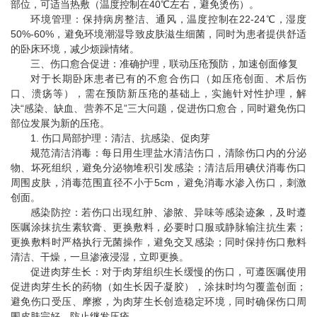
部位，可适当热敷（温度控制在40℃左右，避免烫伤）。
环境管理：保持病房整洁、通风，温度控制在22-24℃，湿度
50%-60%，避免环境潮湿导致皮肤滋生细菌，同时为患者提供舒适
的卧床环境，减少烦躁情绪。
三、
伤口愈合
促进：准确护理，联动压疮预防，加速创面修复
对于长期卧床患者已有的不愈合伤口（如压疮创面、术后伤
口、溃疡等），需在预防新压疮的基础上，实施针对性护理，解
决“感染、缺血、营养不足”三大问题，促进伤口愈合，同时避免伤口
部位发展为新的压疮。
1. 伤口局部护理：清洁、抗感染、促肉芽
规范清洁消毒：每日用生理盐水清洁伤口，清除伤口内的分泌
物、坏死组织，避免分泌物堆积引发感染；清洁后用碘伏消毒伤口
周围皮肤，消毒范围直径不小于5cm，避免消毒水渗入伤口，刺激
创面。
感染防控：若伤口出现红肿、渗脓、异味等感染迹象，及时遵
医嘱涂抹抗生素软膏、更换敷料，必要时口服或静脉输注抗生素；
更换敷料时严格执行无菌操作，避免交叉感染；同时保持伤口敷料
清洁、干燥，一旦渗液浸湿，立即更换。
促进肉芽生长：对于肉芽组织生长缓慢的伤口，可遵医嘱使用
促进肉芽生长的药物（如生长因子凝胶），涂抹时均匀覆盖创面；
避免伤口受压、摩擦，为肉芽生长创造稳定环境，同时确保伤口周
围皮肤完好，防止继发压疮。