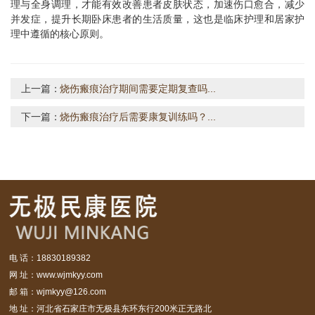
理与全身调理，才能有效改善患者皮肤状态，加速伤口愈合，减少
并发症，提升长期卧床患者的生活质量，这也是临床护理和居家护
理中遵循的核心原则。
上一篇：
烧伤瘢痕治疗期间需要定期复查吗...
下一篇：
烧伤瘢痕治疗后需要康复训练吗？...
电 话：18830189382
网 址：www.wjmkyy.com
邮 箱：wjmkyy@126.com
地 址：河北省石家庄市无极县东环东行200米正无路北