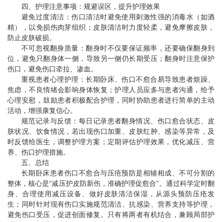
四、护理注意事项：规避误区，提升护理效果
避免过度清洁：伤口清洁时避免使用刺激性强的消毒水（如酒
精），以免损伤肉芽组织；皮肤清洁时力度轻柔，避免摩擦皮肤，
防止皮肤破损。
不可忽视翻身质量：翻身时不仅要保证频率，还要确保翻身到
位，避免只翻身体一侧，导致另一侧仍长期受压；翻身时注意保护
伤口，避免伤口牵拉、渗血。
重视患者心理护理：长期卧床、伤口不愈合易导致患者烦躁、
焦虑，不良情绪会影响身体恢复；护理人员应多与患者沟通，给予
心理安慰，鼓励患者积极配合护理，同时协助患者进行简单的主动
活动，增强康复信心。
规范记录与反馈：每日记录患者翻身情况、伤口愈合状态、皮
肤状况、饮食情况，若出现伤口加重、皮肤红肿、感染等异常，及
时反馈给医生，调整护理方案；定期评估护理效果，优化减压、营
养、伤口护理措施。
五、总结
长期卧床患者
伤口不愈合
与压疮预防是相辅相成、不可分割的
整体，核心是“减压护皮防新伤，准确护理促愈合”。通过科学定时翻
身、合理使用减压设备、做好皮肤清洁保湿，从源头预防压疮发
生；同时针对现有伤口实施规范清洁、抗感染、营养支持等护理，
避免伤口受压，促进创面修复。只有将两者有机结合，兼顾局部护