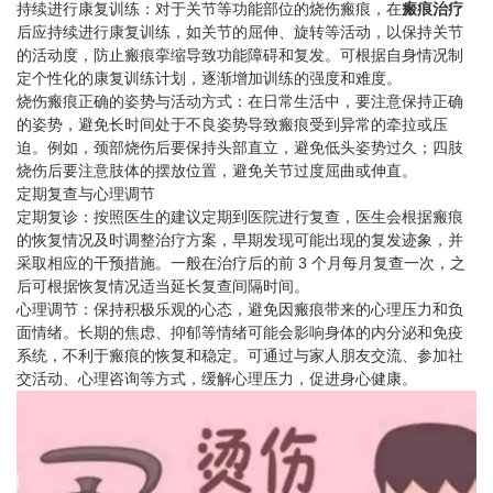
持续进行康复训练：对于关节等功能部位的烧伤瘢痕，在
瘢痕治疗
后应持续进行康复训练，如关节的屈伸、旋转等活动，以保持关节
的活动度，防止瘢痕挛缩导致功能障碍和复发。可根据自身情况制
定个性化的康复训练计划，逐渐增加训练的强度和难度。
烧伤瘢痕
正确的姿势与活动方式：在日常生活中，要注意保持正确
的姿势，避免长时间处于不良姿势导致瘢痕受到异常的牵拉或压
迫。例如，颈部烧伤后要保持头部直立，避免低头姿势过久；四肢
烧伤后要注意肢体的摆放位置，避免关节过度屈曲或伸直。
定期复查与心理调节
定期复诊：按照医生的建议定期到医院进行复查，医生会根据瘢痕
的恢复情况及时调整治疗方案，早期发现可能出现的复发迹象，并
采取相应的干预措施。一般在治疗后的前 3 个月每月复查一次，之
后可根据恢复情况适当延长复查间隔时间。
心理调节：保持积极乐观的心态，避免因瘢痕带来的心理压力和负
面情绪。长期的焦虑、抑郁等情绪可能会影响身体的内分泌和免疫
系统，不利于瘢痕的恢复和稳定。可通过与家人朋友交流、参加社
交活动、心理咨询等方式，缓解心理压力，促进身心健康。