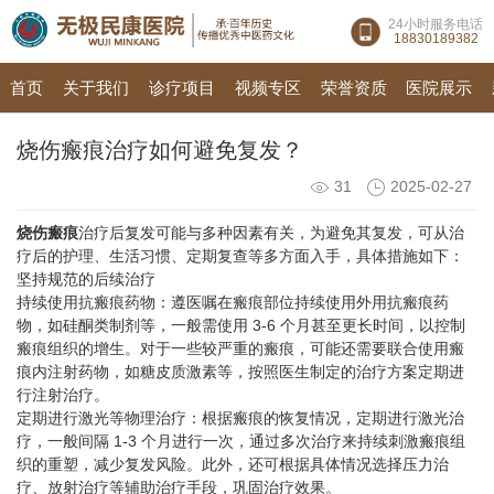
24小时服务电话
18830189382
首页
关于我们
诊疗项目
视频专区
荣誉资质
医院展示
烧伤瘢痕治疗如何避免复发？
31
2025-02-27
烧伤瘢痕
治疗后复发可能与多种因素有关，为避免其复发，可从治
疗后的护理、生活习惯、定期复查等多方面入手，具体措施如下：
坚持规范的后续治疗
持续使用抗瘢痕药物：遵医嘱在瘢痕部位持续使用外用抗瘢痕药
物，如硅酮类制剂等，一般需使用 3-6 个月甚至更长时间，以控制
瘢痕组织的增生。对于一些较严重的瘢痕，可能还需要联合使用瘢
痕内注射药物，如糖皮质激素等，按照医生制定的治疗方案定期进
行注射治疗。
定期进行激光等物理治疗：根据瘢痕的恢复情况，定期进行激光治
疗，一般间隔 1-3 个月进行一次，通过多次治疗来持续刺激瘢痕组
织的重塑，减少复发风险。此外，还可根据具体情况选择压力治
疗、放射治疗等辅助治疗手段，巩固治疗效果。