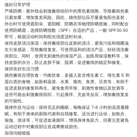
做好日常护理
严格防晒：紫外线会刺激瘢痕组织中的黑色素细胞，导致瘢痕色素
沉着加重，增加复发风险。因此，烧伤部位应尽量避免阳光直射，
外出时可使用遮阳伞、遮阳帽、防晒衣等物理防晒措施，同时配合
使用防晒霜，选择防晒指数（SPF）合适的产品，一般 SPF30-50
即可，根据活动时间和阳光强度适时补涂。
保持皮肤清洁保湿：保持瘢痕部位皮肤的清洁，避免污垢和细菌滋
生引发感染，导致瘢痕复发。可使用温和的清洁产品，轻轻清洗瘢
痕部位。同时，使用无刺激性的保湿产品，如医用保湿敷料等，保
持皮肤的水分，防止皮肤干燥、脱屑，促进瘢痕的稳定和修复。
保持良好生活习惯
烧伤瘢痕
合理饮食：均衡饮食，多摄入富含维生素 C、维生素 E 和
蛋白质的食物，如新鲜蔬菜、水果、瘦肉、鱼类、豆类等，有助于
促进皮肤的修复和再生。避免食用辛辣、刺激性食物以及饮酒等，
这些可能会刺激瘢痕组织，引起瘙痒、充血等反应，增加瘢痕复发
的可能性。
规律作息与运动：保持充足的睡眠，每晚保证 7-8 小时的高质量睡
眠，有助于身体的新陈代谢和自我修复。适当进行运动，如散步、
瑜伽、游泳等，可促进血液循环，增强身体免疫力，但要注意避免
运动过程中对瘢痕部位造成摩擦或损伤。
加强功能锻炼