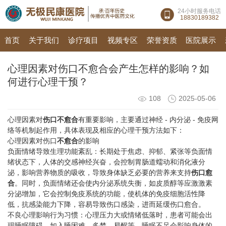
24小时服务电话
18830189382
首页
关于我们
诊疗项目
视频专区
荣誉资质
医院展示
心理因素对伤口不愈合会产生怎样的影响？如
何进行心理干预？​
108
2025-05-06
心理因素对
伤口不愈合
有重要影响，主要通过神经 - 内分泌 - 免疫网
络等机制起作用，具体表现及相应的心理干预方法如下：
心理因素对
伤口
不愈合
的影响
负面情绪导致生理功能紊乱：长期处于焦虑、抑郁、紧张等负面情
绪状态下，人体的交感神经兴奋，会控制胃肠道蠕动和消化液分
泌，影响营养物质的吸收，导致身体缺乏必要的营养来支持
伤口愈
合
。同时，负面情绪还会使内分泌系统失衡，如皮质醇等应激激素
分泌增加，它会控制免疫系统的功能，使机体的免疫细胞活性降
低，抗感染能力下降，容易导致伤口感染，进而延缓伤口愈合。
不良心理影响行为习惯：心理压力大或情绪低落时，患者可能会出
现睡眠障碍，如入睡困难、多梦、易醒等。睡眠不足会影响身体的