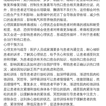
恢复和修复功能，控制生长激素等与伤口愈合相关激素的分泌。此
外，部分患者还可能会出现吸烟、酗酒等不良行为，这些都会对伤
口愈合产生不利影响，如香烟中的尼古丁会导致血管收缩，减少伤
口的血液供应，影响氧气和营养物质的输送。
心理因素影响疼痛感知：心理状态会影响患者对疼痛的感知和耐受
程度。焦虑、恐惧等情绪会使患者对疼痛更加敏感，疼痛程度的增
加又会进一步影响患者的心理状态，形成恶性循环，不利于患者配
合治疗和伤口愈合。
心理干预方法
心理支持与疏导：医护人员或家属要多与患者沟通交流，耐心倾听
患者的诉求，了解其心理状态，给予关心和安慰，让患者感受到支
持和理解。为患者提供有关伤口愈合的知识，包括伤口愈合的过
程、影响因素以及如何进行自我护理等，帮助患者正确认识伤口情
况，减轻因知识缺乏而产生的焦虑和恐惧。
放松训练：指导患者进行放松训练，如深呼吸训练、渐进性肌肉松
弛训练、冥想等。深呼吸训练可让患者慢慢吸气，使腹部隆起，然
后缓慢呼气，重复多次，帮助患者平静下来。渐进性肌肉松弛训练
是让患者依次紧绷和放松身体各个部位的肌肉，感受肌肉紧张与放
松的差异，以缓解身体的紧张感。冥想则能引导患者集中注意力，
排除杂念，达到身心放松的状态。这些训练有助于缓解患者的焦
虑、紧张情绪，降低应激水平，促进身体的恢复。